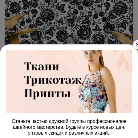
арт.
4287380_muslin
(0)
Ткань муслин черная хохлома
Получить доступ к оптовым ценам
815.00 руб
В корзину
Станьте частью дружной группы профессионалов
швейного мастерства. Будьте в курсе новых цен,
Изменить масштаб
оптовых скидок и различных акций.