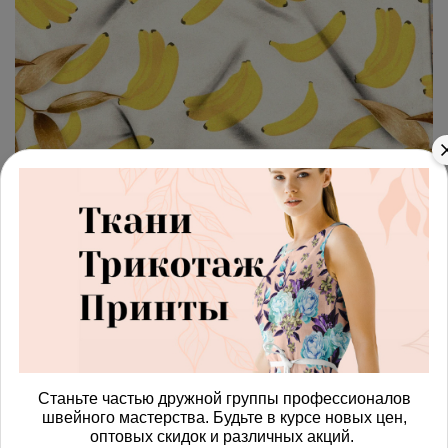
арт.
4287387_muslin
(0)
Ткань муслин бананчики на
белом фоне
Получить доступ к оптовым ценам
815.00 руб
В корзину
Станьте частью дружной группы профессионалов
швейного мастерства. Будьте в курсе новых цен,
оптовых скидок и различных акций.