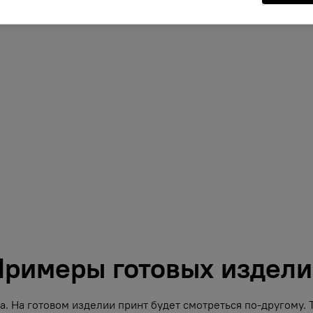
римеры готовых издел
. На готовом изделии принт будет смотреться по-другому.