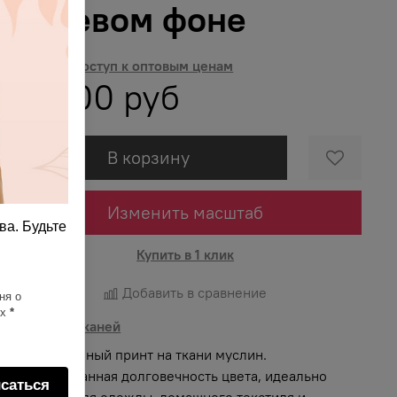
бежевом фоне
Получить доступ к оптовым ценам
815.00 руб
В корзину
Изменить масштаб
ва. Будьте
Купить в 1 клик
Добавить в сравнение
ня о
ях
*
Описание тканей
Яркий и сочный принт на ткани муслин.
Гарантированная долговечность цвета, идеально
саться
подходит для одежды, домашнего текстиля и