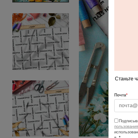
Станьте ч
Почта
*
Подписыва
пользования
использован
в
*