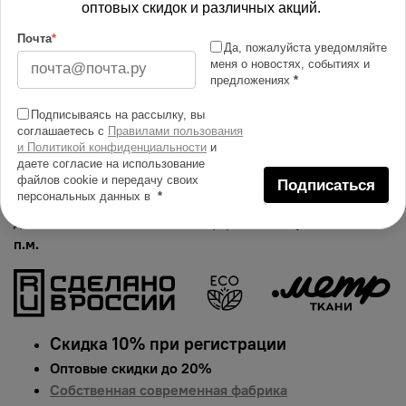
оптовых скидок и различных акций.
Изменить масштаб
Почта
*
Да, пожалуйста уведомляйте
меня о новостях, событиях и
предложениях
*
Купить в 1 клик
Подписываясь на рассылку, вы
Добавить в сравнение
соглашаетесь с
Правилами пользования
и Политикой конфиденциальности
и
Описание тканей
даете согласие на использование
Яркий и сочный принт на ткани муслин. Гарантированная
файлов cookie и передачу своих
Подписаться
персональных данных в
*
долговечность цвета, идеально подходит для одежды,
домашнего текстиля и аксессуаров.
Цена указана за 1
п.м.
Скидка 10% при регистрации
Оптовые скидки до 20%
Собственная современная фабрика