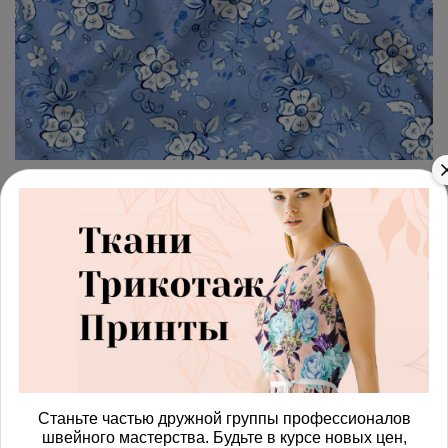
арт.
42871276_muslin
(0)
Ткань муслин редкие
элементы гжели на голубом
фоне
Получить доступ к оптовым ценам
815.00 руб
Станьте частью дружной группы профессионалов
В корзину
швейного мастерства. Будьте в курсе новых цен,