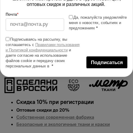
Изменить масштаб
оптовых скидок и различных акций.
Почта
*
Купить в 1 клик
Да, пожалуйста уведомляйте
меня о новостях, событиях и
Добавить в сравнение
предложениях
*
Описание тканей
Подписываясь на рассылку, вы
соглашаетесь с
Правилами пользования
Яркий и сочный принт на ткани муслин. Гарантированная
и Политикой конфиденциальности
и
долговечность цвета, идеально подходит для одежды,
даете согласие на использование
файлов cookie и передачу своих
домашнего текстиля и аксессуаров.
Цена указана за 1
Подписаться
персональных данных в
*
п.м.
Скидка 10% при регистрации
Оптовые скидки до 20%
Собственная современная фабрика
Безопасные и экологичные ткани и краски