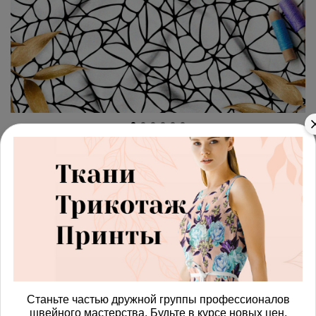
арт.
42871092_muslin
(0)
Ткань муслин крупная чёрная
паутина на белом фоне
Получить доступ к оптовым ценам
815.00 руб
В корзину
Станьте частью дружной группы профессионалов
швейного мастерства. Будьте в курсе новых цен,