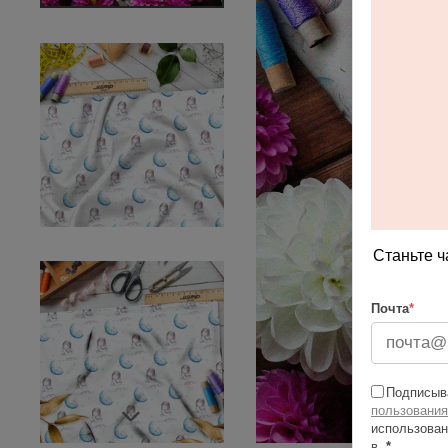
Станьте ч
Почта
*
Подписыва
пользования
использован
в
*