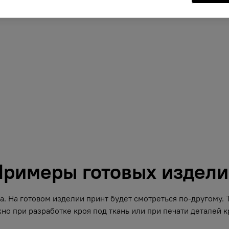
римеры готовых издел
. На готовом изделии принт будет смотреться по-другому.
но при разработке кроя под ткань или при печати деталей кр