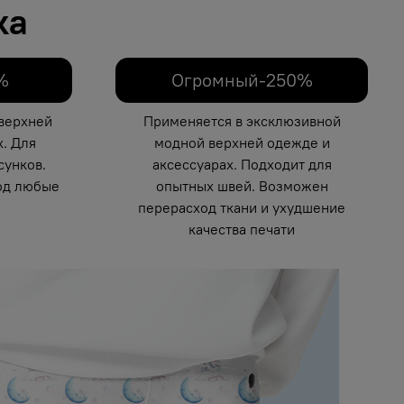
ка
%
Огромный-250%
верхней
Применяется в эксклюзивной
. Для
модной верхней одежде и
унков.
аксессуарах. Подходит для
од любые
опытных швей. Возможен
перерасход ткани и ухудшение
качества печати