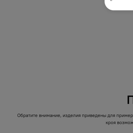
П
Обратите внимание, изделия приведены для примера
кроя возмож