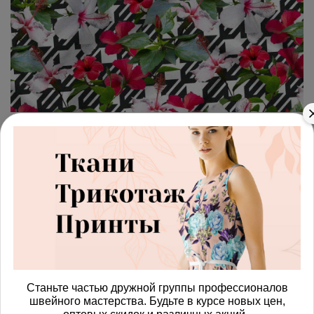
арт.
4287981_muslin
(0)
Ткань муслин яркие цветы на
чёрно-белом фоне
Получить доступ к оптовым ценам
815.00 руб
В корзину
Станьте частью дружной группы профессионалов
швейного мастерства. Будьте в курсе новых цен,