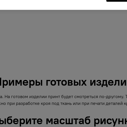
римеры готовых издел
. На готовом изделии принт будет смотреться по-другому.
но при разработке кроя под ткань или при печати деталей кр
ыберите масштаб рисун