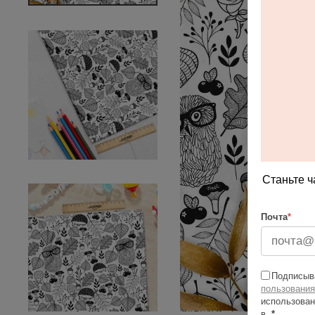
Станьте ч
Почта
*
Подписыва
пользования
использован
в
*