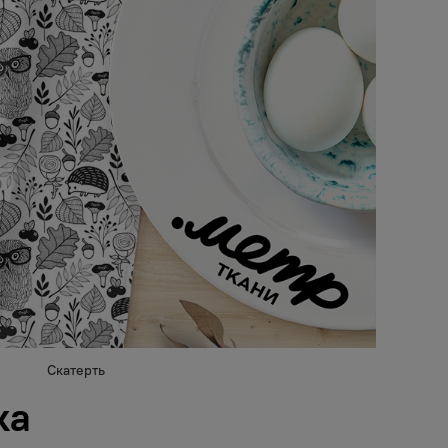
Скатерть
ка