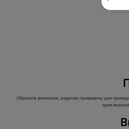
П
Обратите внимание, изделия приведены для примера
кроя возмож
В