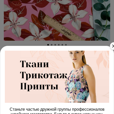
арт.
42871943_membrana
(0)
Ткань премиум мембрана
чарующая фантазия
Получить доступ к оптовым ценам
587.00 руб
В корзину
Станьте частью дружной группы профессионалов