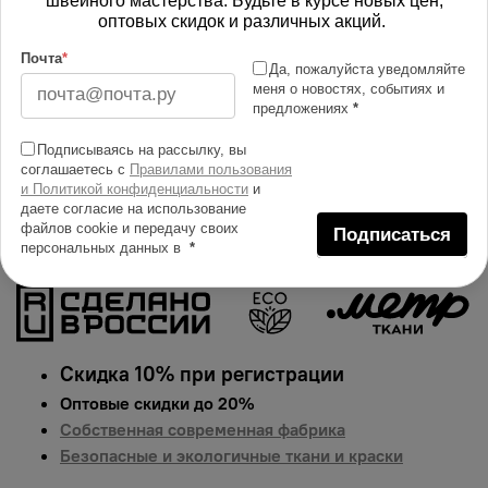
швейного мастерства. Будьте в курсе новых цен,
Изменить масштаб
оптовых скидок и различных акций.
Почта
*
Купить в 1 клик
Да, пожалуйста уведомляйте
меня о новостях, событиях и
Добавить в сравнение
предложениях
*
Описание тканей
Подписываясь на рассылку, вы
соглашаетесь с
Правилами пользования
Яркий и сочный принт на ткани мембрана.
и Политикой конфиденциальности
и
Гарантированная долговечность цвета, идеально
даете согласие на использование
подходит для одежды, домашнего текстиля и
файлов cookie и передачу своих
Подписаться
персональных данных в
*
аксессуаров.
Цена указана за 1 п.м.
Скидка 10% при регистрации
Оптовые скидки до 20%
Собственная современная фабрика
Безопасные и экологичные ткани и краски