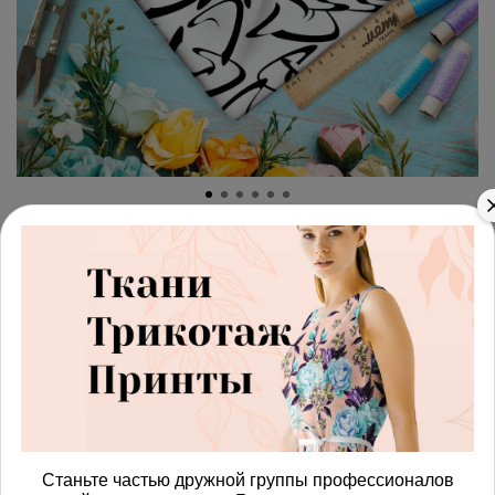
арт.
42871868_membrana
(0)
Ткань премиум мембрана
черно-белый мир
Получить доступ к оптовым ценам
587.00 руб
В корзину
Станьте частью дружной группы профессионалов