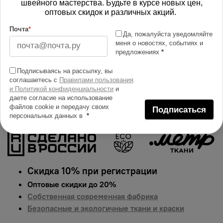
швейного мастерства. Будьте в курсе новых цен,
Изменить масштаб
оптовых скидок и различных акций.
Купить в 1 клик
Почта
*
Да, пожалуйста уведомляйте
меня о новостях, событиях и
Добавить в сравнение
предложениях
*
Описание тканей
Подписываясь на рассылку, вы
Яркий и сочный принт на ткани мембрана.
соглашаетесь с
Правилами пользования
и Политикой конфиденциальности
и
Гарантированная долговечность цвета, идеально
даете согласие на использование
подходит для одежды, домашнего текстиля и
файлов cookie и передачу своих
Подписаться
аксессуаров.
Цена указана за 1 п.м.
персональных данных в
*
Скидка 10% при регистрации
Оптовые скидки до 20%
Собственная современная фабрика
Безопасные и экологичные ткани и краски