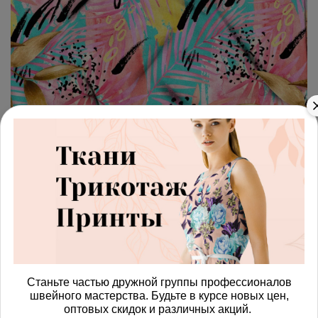
арт.
4287441_membrana
(0)
Ткань мембрана
разноцветная абстракция
Получить доступ к оптовым ценам
587.00 руб
В корзину
Станьте частью дружной группы профессионалов
швейного мастерства. Будьте в курсе новых цен,
оптовых скидок и различных акций.