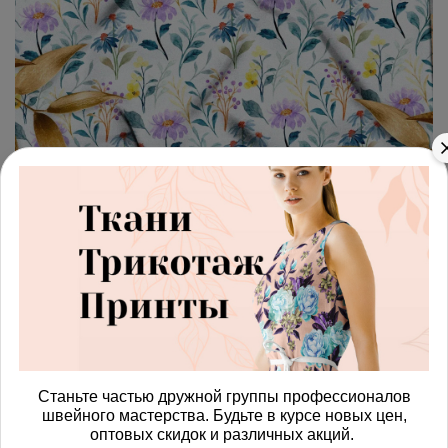
арт.
4287393_satin
(0)
Ткань сатин
минималистичный цветочный
принт
Получить доступ к оптовым ценам
766.00 руб
Станьте частью дружной группы профессионалов
швейного мастерства. Будьте в курсе новых цен,
В корзину
оптовых скидок и различных акций.