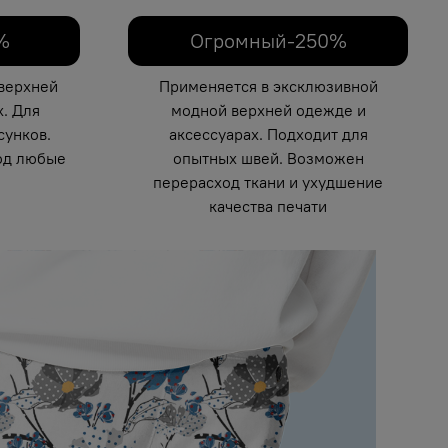
%
Огромный-250%
верхней
Применяется в эксклюзивной
. Для
модной верхней одежде и
унков.
аксессуарах. Подходит для
од любые
опытных швей. Возможен
перерасход ткани и ухудшение
качества печати