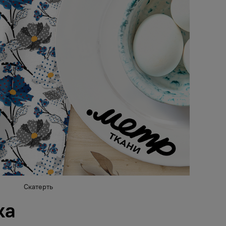
Скатерть
ка