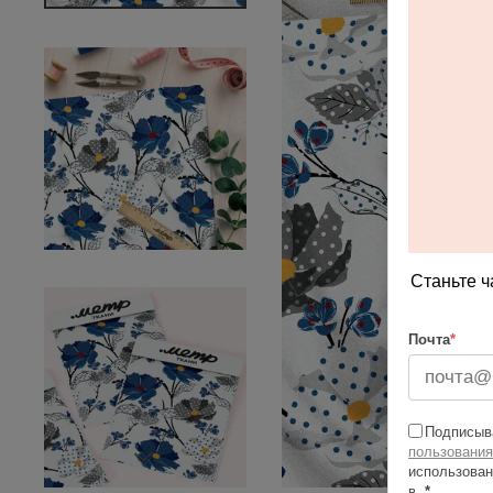
Станьте ч
Почта
*
Подписыва
пользования
использован
в
*