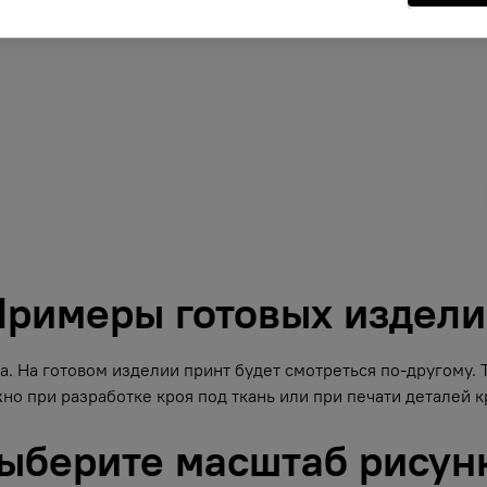
римеры готовых издел
. На готовом изделии принт будет смотреться по-другому.
но при разработке кроя под ткань или при печати деталей кр
ыберите масштаб рисун