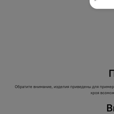
П
Обратите внимание, изделия приведены для примера
кроя возмож
В