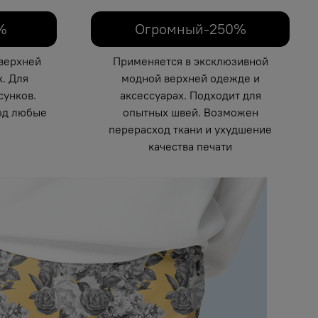
%
Огромный-250%
верхней
Применяется в эксклюзивной
. Для
модной верхней одежде и
унков.
аксессуарах. Подходит для
од любые
опытных швей. Возможен
перерасход ткани и ухудшение
качества печати