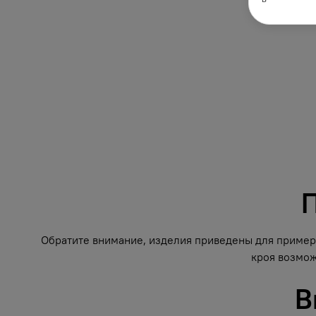
П
Обратите внимание, изделия приведены для примера
кроя возмож
В