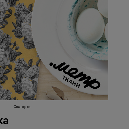
Скатерть
ка