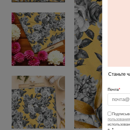
Станьте ч
Почта
*
Подписыва
пользования
использован
в
*