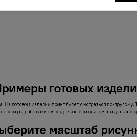
римеры готовых издел
. На готовом изделии принт будет смотреться по-другому.
но при разработке кроя под ткань или при печати деталей кр
ыберите масштаб рисун