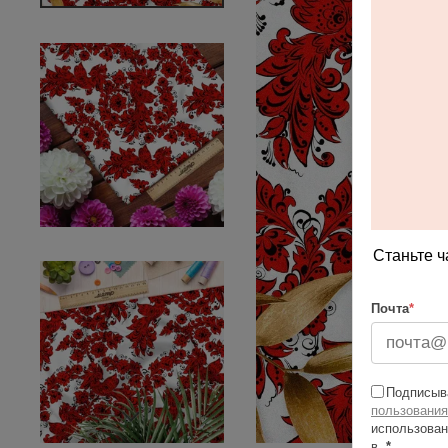
Станьте ч
Почта
*
Подписыва
пользования
использован
в
*