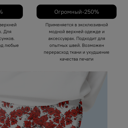
%
Огромный-250%
верхней
Применяется в эксклюзивной
. Для
модной верхней одежде и
унков.
аксессуарах. Подходит для
од любые
опытных швей. Возможен
перерасход ткани и ухудшение
качества печати