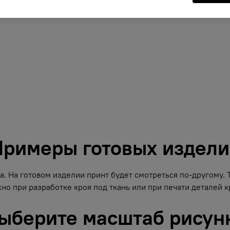
римеры готовых издел
. На готовом изделии принт будет смотреться по-другому.
но при разработке кроя под ткань или при печати деталей кр
ыберите масштаб рисун