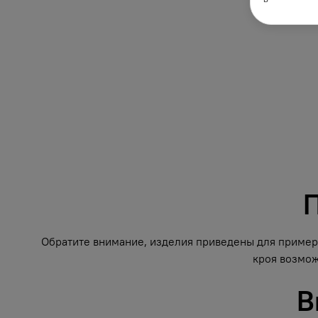
П
Обратите внимание, изделия приведены для примера
кроя возмож
В