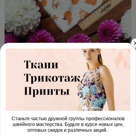
арт.
4287227_linen
(0)
Ткань лен игривые лисята
Получить доступ к оптовым ценам
1180.00 руб
В корзину
Станьте частью дружной группы профессионалов
швейного мастерства. Будьте в курсе новых цен,
Изменить масштаб
оптовых скидок и различных акций.