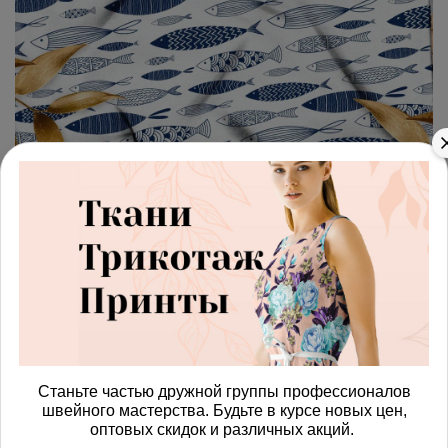
арт.
4287443_linen
(0)
Ткань лен океанские рыбки
Получить доступ к оптовым ценам
1180.00 руб
В корзину
Станьте частью дружной группы профессионалов
швейного мастерства. Будьте в курсе новых цен,
Изменить масштаб
оптовых скидок и различных акций.