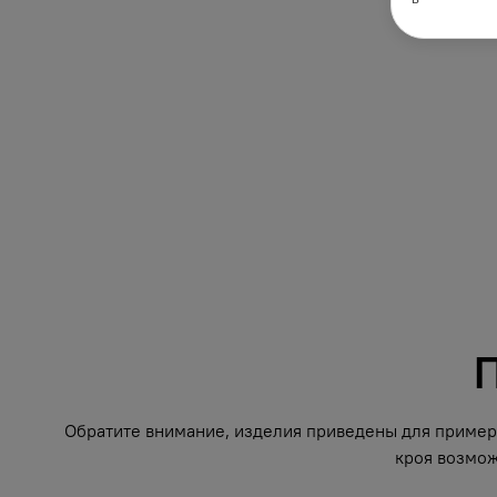
П
Обратите внимание, изделия приведены для примера
кроя возмож