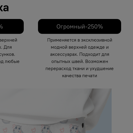
ка
%
Огромный-250%
верхней
Применяется в эксклюзивной
. Для
модной верхней одежде и
унков.
аксессуарах. Подходит для
од любые
опытных швей. Возможен
перерасход ткани и ухудшение
качества печати