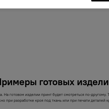
римеры готовых издел
. На готовом изделии принт будет смотреться по-другому.
но при разработке кроя под ткань или при печати деталей кр