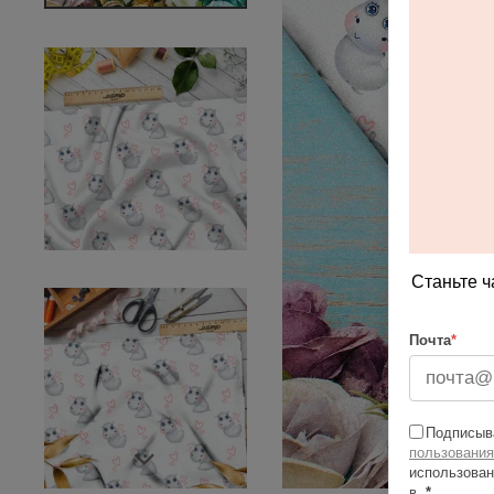
Станьте ч
Почта
*
Подписыва
пользования
использован
в
*