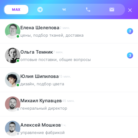
MAX
0
Елена Шелепова
2 мин.
2
цены, подбор тканей, доставка
Главная
Натуральные ткани с принтом
Лен
Ольга Темник
7 мин.
3
оптовые поставки, общие вопросы
Юлия Шипилова
15 мин.
дизайн, подбор цвета
Михаил Купавцев
45 мин.
генеральный директор
Алексей Мошков
1 ч.
управление фабрикой