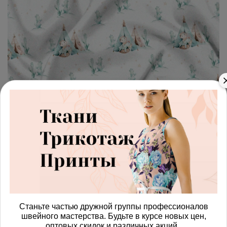
арт.
4287575_linen
(0)
Ткань лен сказочные вигвамы
Получить доступ к оптовым ценам
1180.00 руб
В корзину
Станьте частью дружной группы профессионалов
Изменить масштаб
швейного мастерства. Будьте в курсе новых цен,
оптовых скидок и различных акций.