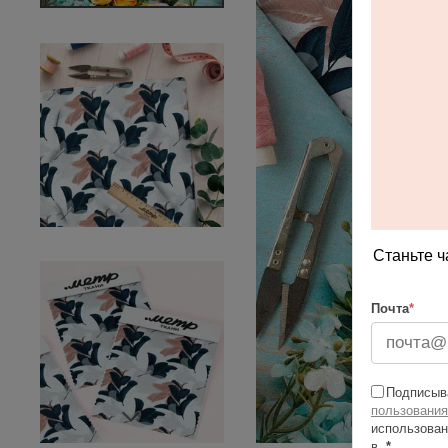
Станьте ч
Почта
*
Подписыва
пользования
использован
в
*