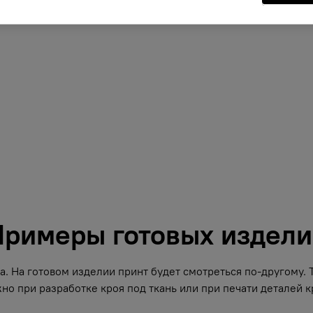
римеры готовых издел
. На готовом изделии принт будет смотреться по-другому.
но при разработке кроя под ткань или при печати деталей кр