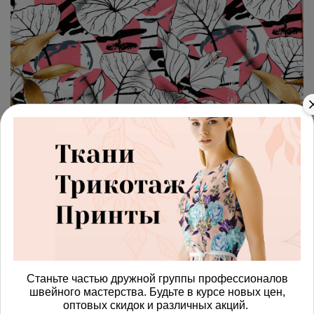
арт.
4287674_linen
(0)
Ткань лен широкие листья
яркие
Получить доступ к оптовым ценам
1180.00 руб
В корзину
Станьте частью дружной группы профессионалов
швейного мастерства. Будьте в курсе новых цен,
оптовых скидок и различных акций.