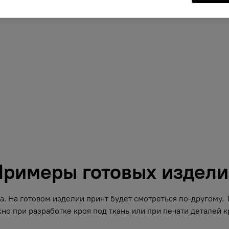
римеры готовых издел
. На готовом изделии принт будет смотреться по-другому.
но при разработке кроя под ткань или при печати деталей кр