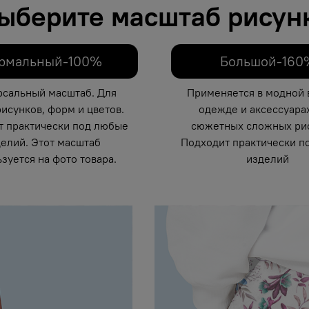
ыберите масштаб рисун
рмальный-100%
Большой-160
рсальный масштаб. Для
Применяется в модной 
исунков, форм и цветов.
одежде и аксессуарах
т практически под любые
сюжетных сложных рис
елий. Этот масштаб
Подходит практически п
зуется на фото товара.
изделий