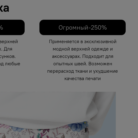
ка
%
Огромный-250%
верхней
Применяется в эксклюзивной
. Для
модной верхней одежде и
унков.
аксессуарах. Подходит для
од любые
опытных швей. Возможен
перерасход ткани и ухудшение
качества печати