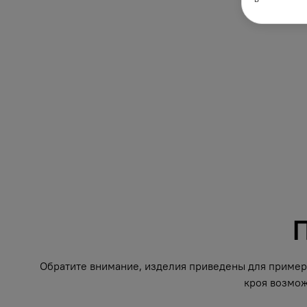
П
Обратите внимание, изделия приведены для примера
кроя возмож