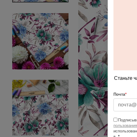
Станьте ч
Почта
*
Подписыва
пользования
использован
в
*