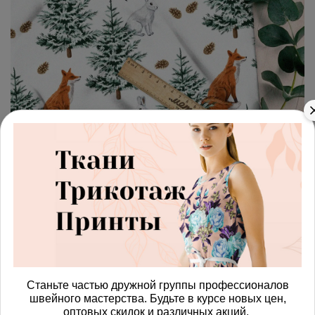
арт.
4287488_kulirka
(0)
Ткань кулирная гладь лисы в
елках
Получить доступ к оптовым ценам
920.00 руб
Станьте частью дружной группы профессионалов
В корзину
швейного мастерства. Будьте в курсе новых цен,
оптовых скидок и различных акций.