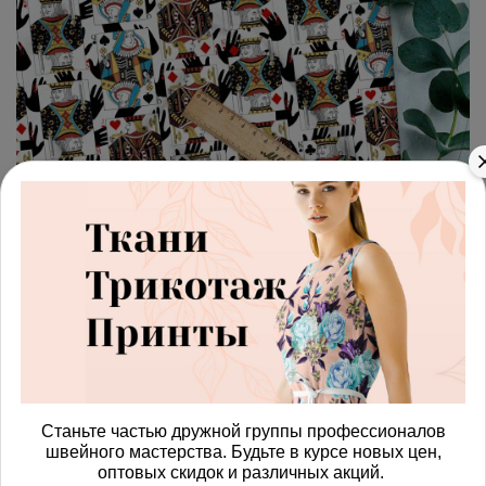
арт.
42871489_kulirka
(0)
Ткань кулирная гладь
пёстрые игральные карты
Получить доступ к оптовым ценам
920.00 руб
Станьте частью дружной группы профессионалов
В корзину
швейного мастерства. Будьте в курсе новых цен,
оптовых скидок и различных акций.