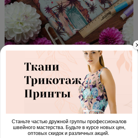
арт.
42871160_kulirka
(0)
Ткань кулирная гладь
коричневые пальмы и оазисы
с цветами
Получить доступ к оптовым ценам
920.00 руб
Станьте частью дружной группы профессионалов
швейного мастерства. Будьте в курсе новых цен,
оптовых скидок и различных акций.