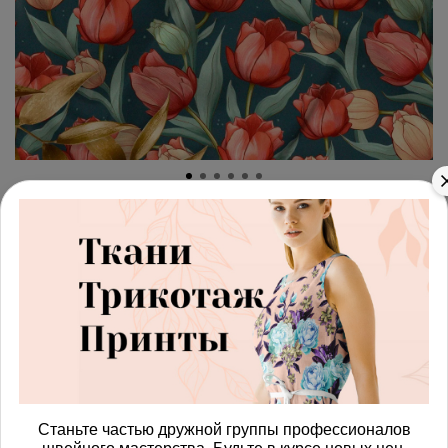
арт.
42871804_interlok
(0)
Ткань премиум интерлок
сумеречные тюльпаны
Получить доступ к оптовым ценам
900.00 руб
В корзину
Станьте частью дружной группы профессионалов