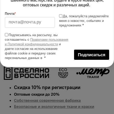
швейного мастерства. Будьте в курсе новых цен,
Изменить масштаб
оптовых скидок и различных акций.
Почта
*
Купить в 1 клик
Да, пожалуйста уведомляйте
меня о новостях, событиях и
Добавить в сравнение
предложениях
*
Описание тканей
Подписываясь на рассылку, вы
соглашаетесь с
Правилами пользования
Яркий и сочный принт на ткани интерлок.
и Политикой конфиденциальности
и
Гарантированная долговечность цвета, идеально
даете согласие на использование
подходит для одежды, домашнего текстиля и
файлов cookie и передачу своих
Подписаться
персональных данных в
*
аксессуаров.
Цена указана за 1 п.м.
Скидка 10% при регистрации
Оптовые скидки до 20%
Собственная современная фабрика
Безопасные и экологичные ткани и краски