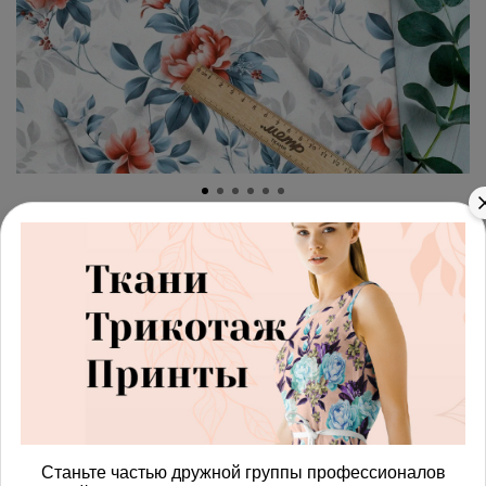
арт.
42871724_interlok
(0)
Ткань премиум интерлок
символы цветения
Получить доступ к оптовым ценам
900.00 руб
В корзину
Станьте частью дружной группы профессионалов