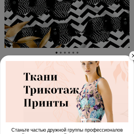
арт.
42872103_interlok
(0)
Ткань премиум интерлок
полосатый мир
Получить доступ к оптовым ценам
900.00 руб
В корзину
Станьте частью дружной группы профессионалов