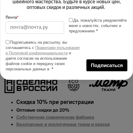
швейного мастерства. Будьте в курсе новых цен,
Изменить масштаб
оптовых скидок и различных акций.
Купить в 1 клик
Почта
*
Да, пожалуйста уведомляйте
меня о новостях, событиях и
Добавить в сравнение
предложениях
*
Описание тканей
Подписываясь на рассылку, вы
Яркий и сочный принт на ткани интерлок.
соглашаетесь с
Правилами пользования
и Политикой конфиденциальности
и
Гарантированная долговечность цвета, идеально
даете согласие на использование
подходит для одежды, домашнего текстиля и
файлов cookie и передачу своих
Подписаться
аксессуаров.
Цена указана за 1 п.м.
персональных данных в
*
Скидка 10% при регистрации
Оптовые скидки до 20%
Собственная современная фабрика
Безопасные и экологичные ткани и краски