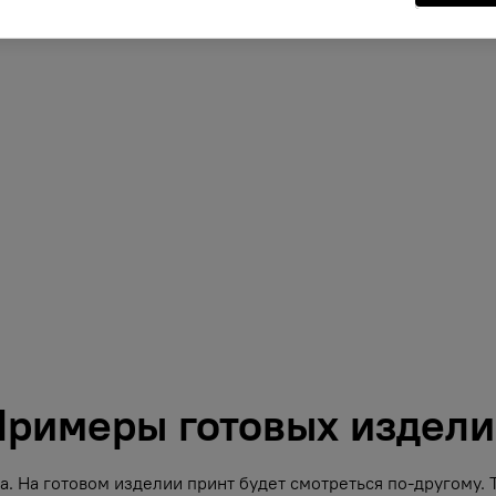
римеры готовых издел
. На готовом изделии принт будет смотреться по-другому.