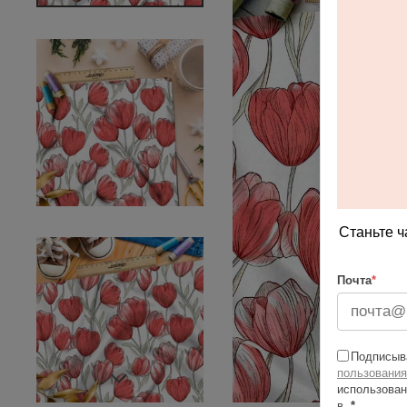
Станьте ч
Почта
*
Подписыва
пользования
использован
в
*