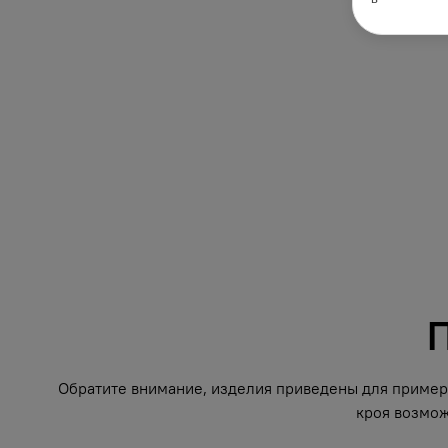
П
Обратите внимание, изделия приведены для примера
кроя возмож