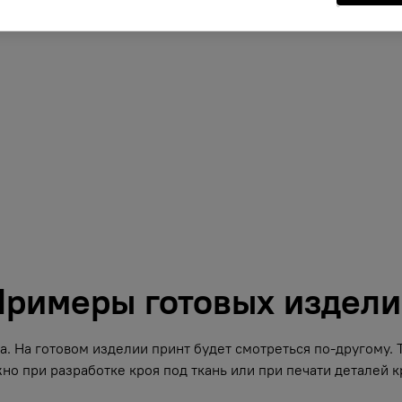
римеры готовых издел
. На готовом изделии принт будет смотреться по-другому.
но при разработке кроя под ткань или при печати деталей кр