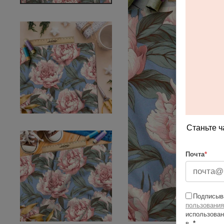
Станьте ч
Почта
*
Подписыва
пользования
использован
в
*