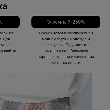
ка
%
Огромный-250%
верхней
Применяется в эксклюзивной
. Для
модной верхней одежде и
унков.
аксессуарах. Подходит для
од любые
опытных швей. Возможен
перерасход ткани и ухудшение
качества печати