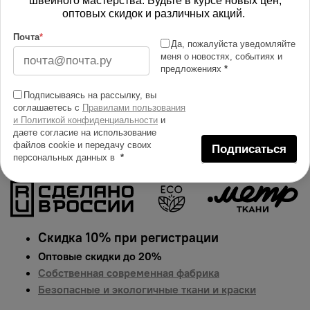
швейного мастерства. Будьте в курсе новых цен,
Изменить масштаб
оптовых скидок и различных акций.
Почта
*
Купить в 1 клик
Да, пожалуйста уведомляйте
меня о новостях, событиях и
Добавить в сравнение
предложениях
*
Описание тканей
Подписываясь на рассылку, вы
соглашаетесь с
Правилами пользования
Яркий и сочный принт на ткани интерлок.
и Политикой конфиденциальности
и
Гарантированная долговечность цвета, идеально
даете согласие на использование
подходит для одежды, домашнего текстиля и
файлов cookie и передачу своих
Подписаться
персональных данных в
*
аксессуаров.
Цена указана за 1 п.м.
Скидка 10% при регистрации
Оптовые скидки до 20%
Собственная современная фабрика
Безопасные и экологичные ткани и краски