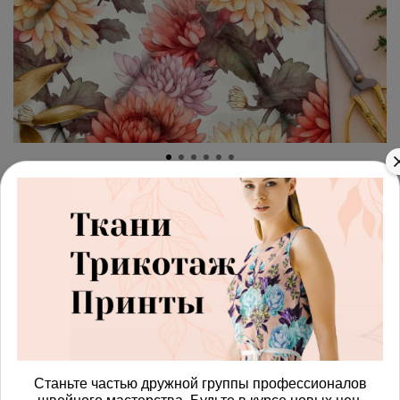
арт.
42871747_interlok
(0)
Ткань премиум интерлок
золотая хризантема
Получить доступ к оптовым ценам
900.00 руб
В корзину
Станьте частью дружной группы профессионалов