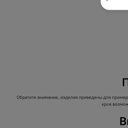
П
Обратите внимание, изделия приведены для примера
кроя возмож
В