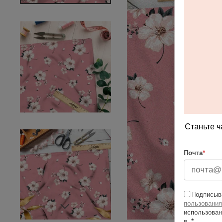
Станьте ч
Почта
*
Подписыва
пользования
использован
в
*