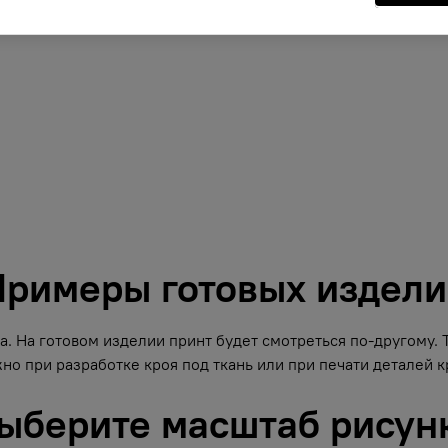
римеры готовых издел
. На готовом изделии принт будет смотреться по-другому.
но при разработке кроя под ткань или при печати деталей кр
ыберите масштаб рисун