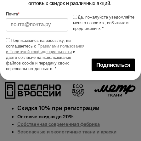
Изменить масштаб
оптовых скидок и различных акций.
Почта
*
Да, пожалуйста уведомляйте
Купить в 1 клик
меня о новостях, событиях и
предложениях
*
Добавить в сравнение
Описание тканей
Подписываясь на рассылку, вы
соглашаетесь с
Правилами пользования
Яркий и сочный принт на ткани габардин.
и Политикой конфиденциальности
и
даете согласие на использование
Гарантированная долговечность цвета, идеально
файлов cookie и передачу своих
Подписаться
подходит для одежды, домашнего текстиля и
персональных данных в
*
аксессуаров.
Цена указана за 1 п.м.
Скидка 10% при регистрации
Оптовые скидки до 20%
Собственная современная фабрика
Безопасные и экологичные ткани и краски