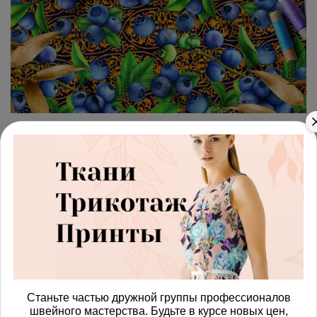
арт.
42871072_gabardin
(0)
Ткань габардин спелая
черника хохломой на фоне
Получить доступ к оптовым ценам
454.00 руб
В корзину
Станьте частью дружной группы профессионалов
швейного мастерства. Будьте в курсе новых цен,