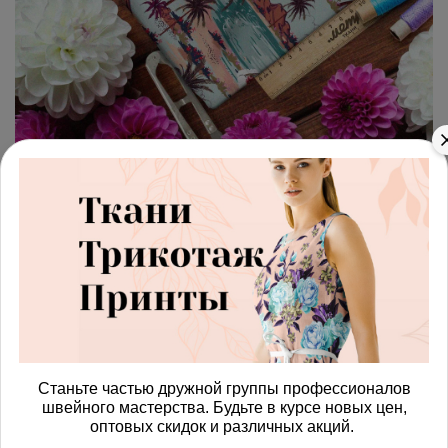
арт.
42871160_gabardin
(0)
Ткань габардин коричневые
пальмы и оазисы с цветами
Получить доступ к оптовым ценам
454.00 руб
Станьте частью дружной группы профессионалов
В корзину
швейного мастерства. Будьте в курсе новых цен,
оптовых скидок и различных акций.