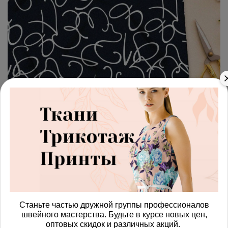
арт.
4287180_fleece
(0)
Ткань флис белые цифры на
черном фоне
Получить доступ к оптовым ценам
684.00 руб
В корзину
Станьте частью дружной группы профессионалов
швейного мастерства. Будьте в курсе новых цен,
оптовых скидок и различных акций.