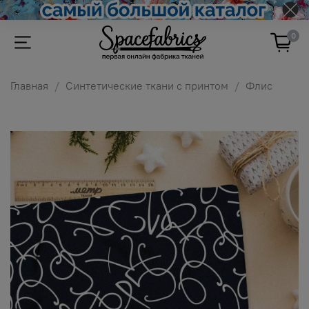
0
Главная
Синтетические ткани с принтом
Флис