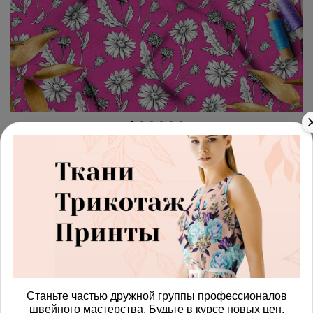
арт.
4287962_fleece
(0)
Ткань флис эскизы ромашек
на ярко-розовом фоне
Получить доступ к оптовым ценам
684.00 руб
В корзину
Станьте частью дружной группы профессионалов
швейного мастерства. Будьте в курсе новых цен,