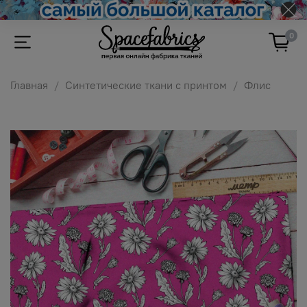
0
Главная
Синтетические ткани с принтом
Флис