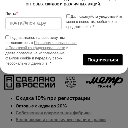
Изменить масштаб
оптовых скидок и различных акций.
Почта
*
Купить в 1 клик
Да, пожалуйста уведомляйте
меня о новостях, событиях и
предложениях
*
Добавить в сравнение
Описание тканей
Подписываясь на рассылку, вы
соглашаетесь с
Правилами пользования
Яркий и сочный принт на ткани флис. Гарантированная
и Политикой конфиденциальности
и
долговечность цвета, идеально подходит для одежды,
даете согласие на использование
файлов cookie и передачу своих
домашнего текстиля и аксессуаров.
Цена указана за 1
Подписаться
персональных данных в
*
п.м.
Скидка 10% при регистрации
Оптовые скидки до 20%
Собственная современная фабрика
Безопасные и экологичные ткани и краски