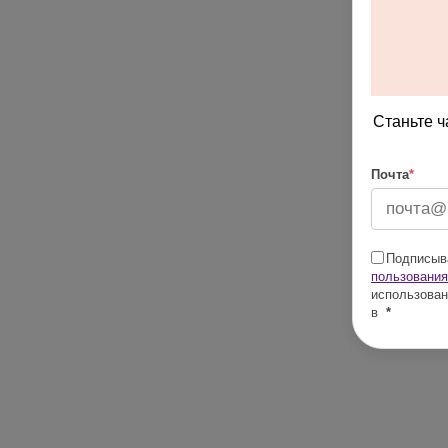
Станьте ч
Почта
*
Подписыва
пользования
использован
в
*