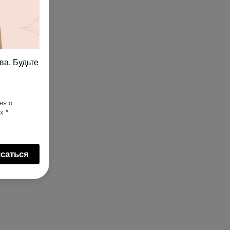
ва. Будьте
ня о
ях
*
саться