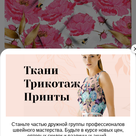
арт.
428750_fleece
(0)
Ткань флис крупные розовые
цветы
Получить доступ к оптовым ценам
684.00 руб
В корзину
Станьте частью дружной группы профессионалов
швейного мастерства. Будьте в курсе новых цен,
оптовых скидок и различных акций.