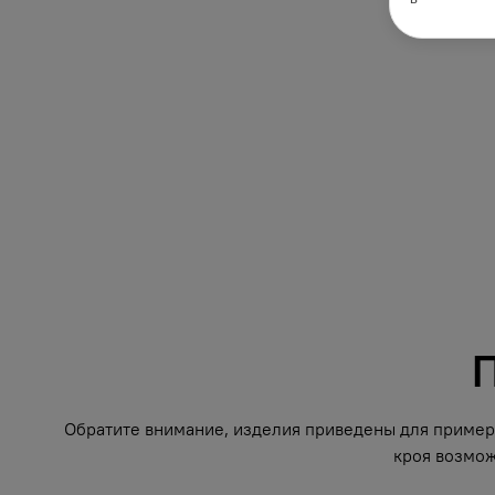
П
Обратите внимание, изделия приведены для примера
кроя возмож