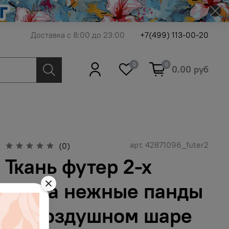
Доставка с 8:00 до 23:00
+7(499) 113-00-20
0
0
0.00 руб
арт.
42871096_futer2
(0)
Ткань футер 2-х
нитка нежные панды
на воздушном шаре