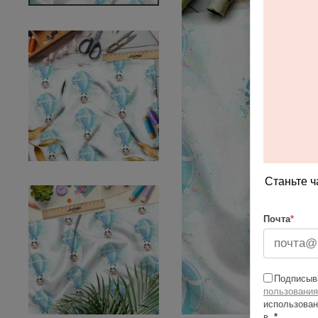
Станьте ч
Почта
*
Подписыва
пользования
использован
в
*