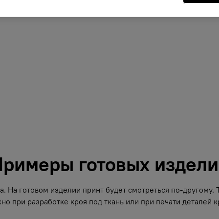
римеры готовых издел
. На готовом изделии принт будет смотреться по-другому.
но при разработке кроя под ткань или при печати деталей кр