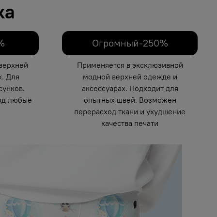
ка
%
Огромный-250%
верхней
Применяется в эксклюзивной
. Для
модной верхней одежде и
унков.
аксессуарах. Подходит для
од любые
опытных швей. Возможен
перерасход ткани и ухудшение
качества печати