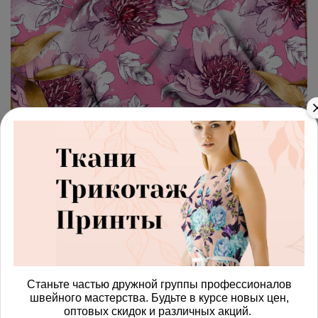
арт.
4287668_dewspo
(0)
Ткань дюспо раскрывшиеся
цветы
Получить доступ к оптовым ценам
456.00 руб
В корзину
Станьте частью дружной группы профессионалов
швейного мастерства. Будьте в курсе новых цен,
оптовых скидок и различных акций.