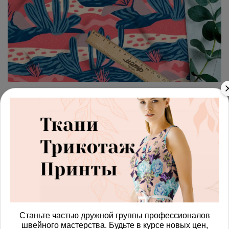
арт.
42871905_barbi
(0)
Ткань Барби сумеречная
пустыня
Получить доступ к оптовым ценам
644.00 руб
В корзину
Станьте частью дружной группы профессионалов
швейного мастерства. Будьте в курсе новых цен,