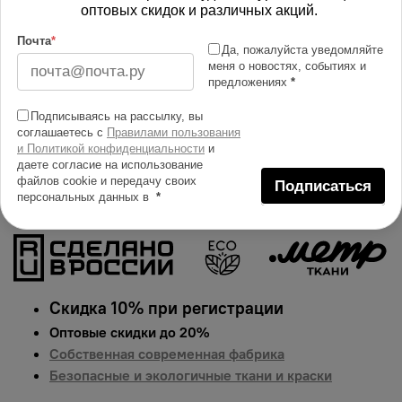
Изменить масштаб
оптовых скидок и различных акций.
Почта
*
Купить в 1 клик
Да, пожалуйста уведомляйте
меня о новостях, событиях и
предложениях
*
Добавить в сравнение
Описание тканей
Подписываясь на рассылку, вы
соглашаетесь с
Правилами пользования
Яркий и сочный принт на костюмно-плательной ткани
и Политикой конфиденциальности
и
Барби. Гарантированная долговечность цвета, идеально
даете согласие на использование
файлов cookie и передачу своих
Подписаться
подходит для одежды, домашнего текстиля и
персональных данных в
*
аксессуаров.
Цена указана за 1 п.м.
Скидка 10% при регистрации
Оптовые скидки до 20%
Собственная современная фабрика
Безопасные и экологичные ткани и краски