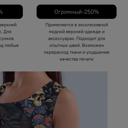
%
Огромный-250%
верхней
Применяется в эксклюзивной
. Для
модной верхней одежде и
унков.
аксессуарах. Подходит для
од любые
опытных швей. Возможен
перерасход ткани и ухудшение
качества печати