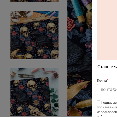
Станьте ч
Почта
*
Подписыва
пользования
использован
в
*