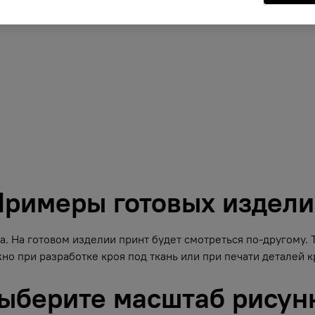
римеры готовых издел
. На готовом изделии принт будет смотреться по-другому.
но при разработке кроя под ткань или при печати деталей кр
ыберите масштаб рисун