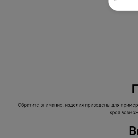
П
Обратите внимание, изделия приведены для примера
кроя возмож
В