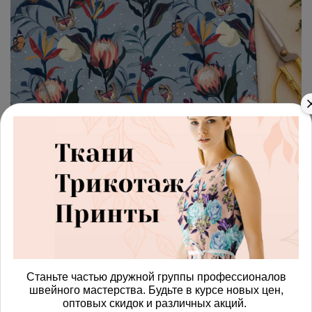
арт.
428747_barbi
(0)
Ткань барби бабочки на
бутонах
Получить доступ к оптовым ценам
644.00 руб
В корзину
Станьте частью дружной группы профессионалов
швейного мастерства. Будьте в курсе новых цен,
оптовых скидок и различных акций.