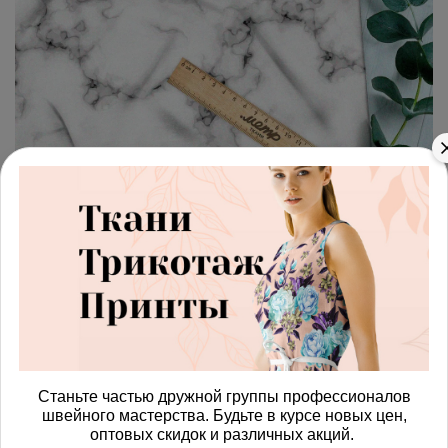
арт.
42871494_biflex
(0)
Ткань бифлекс белый мрамор
Получить доступ к оптовым ценам
697.00 руб
В корзину
Станьте частью дружной группы профессионалов
швейного мастерства. Будьте в курсе новых цен,
Изменить масштаб
оптовых скидок и различных акций.