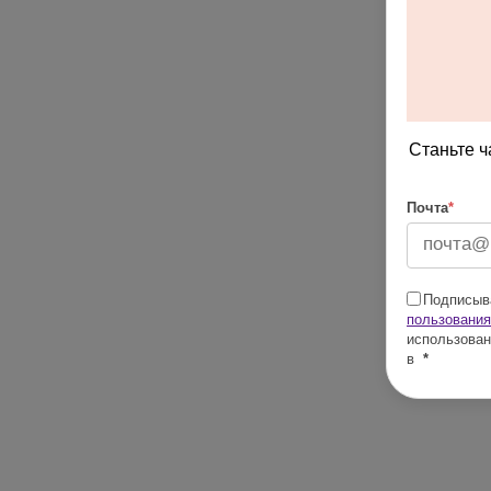
Станьте ч
Почта
*
Подписыва
пользования
использован
в
*