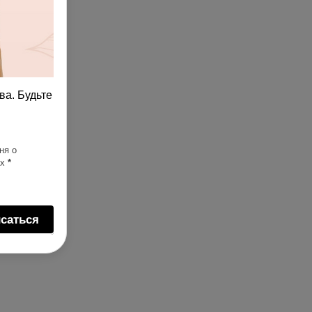
ва. Будьте
ня о
ях
*
саться