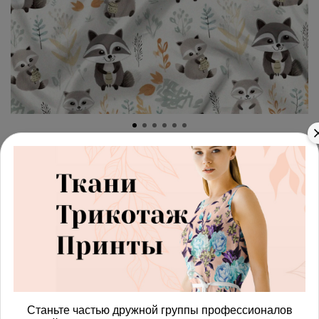
арт.
42872320_biflex
(0)
Ткань премиум бифлекс
семья енотов
Получить доступ к оптовым ценам
697.00 руб
В корзину
Станьте частью дружной группы профессионалов