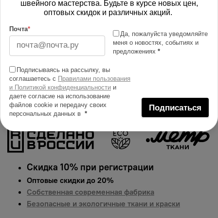
швейного мастерства. Будьте в курсе новых цен,
Изменить масштаб
оптовых скидок и различных акций.
Купить в 1 клик
Почта
*
Да, пожалуйста уведомляйте
меня о новостях, событиях и
Добавить в сравнение
предложениях
*
Описание тканей
Подписываясь на рассылку, вы
Яркий и сочный принт на ткани бифлекс премиум.
соглашаетесь с
Правилами пользования
и Политикой конфиденциальности
и
Гарантированная долговечность цвета, идеально
даете согласие на использование
подходит для одежды, домашнего текстиля и
файлов cookie и передачу своих
Подписаться
аксессуаров.
Цена указана за 1 п.м.
персональных данных в
*
Скидка 10% при регистрации
Оптовые скидки до 20%
Собственная современная фабрика
Безопасные и экологичные ткани и краски