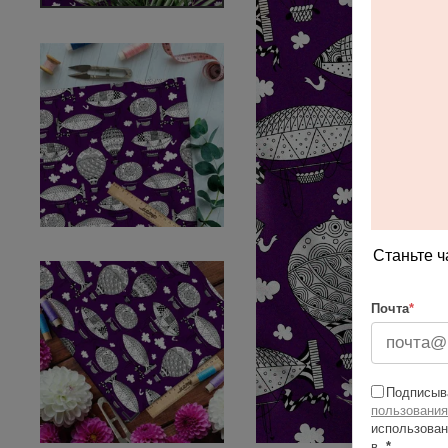
Станьте ч
Почта
*
Подписыва
пользования
использован
в
*