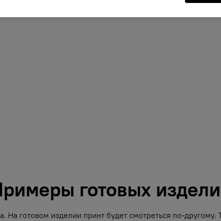
римеры готовых издел
. На готовом изделии принт будет смотреться по-другому.