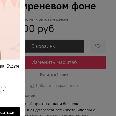
на сиреневом фоне
Получить доступ к оптовым ценам
697.00 руб
В корзину
Изменить масштаб
ва. Будьте
Купить в 1 клик
Добавить в сравнение
ня о
ях
*
Описание тканей
Яркий и сочный принт на ткани бифлекс.
Гарантированная долговечность цвета, идеально
саться
подходит для одежды, домашнего текстиля и