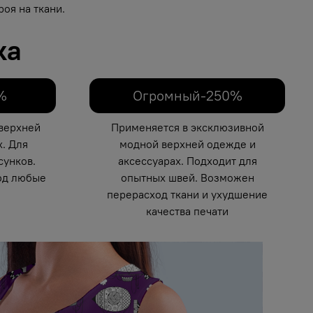
оя на ткани.
ка
%
Огромный-250%
верхней
Применяется в эксклюзивной
. Для
модной верхней одежде и
унков.
аксессуарах. Подходит для
од любые
опытных швей. Возможен
перерасход ткани и ухудшение
качества печати