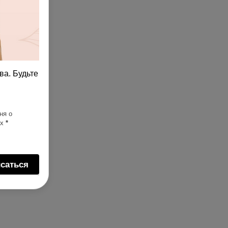
ва. Будьте
ня о
ях
*
саться