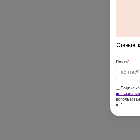
Станьте ч
Почта
*
Подписыва
пользования
использован
в
*