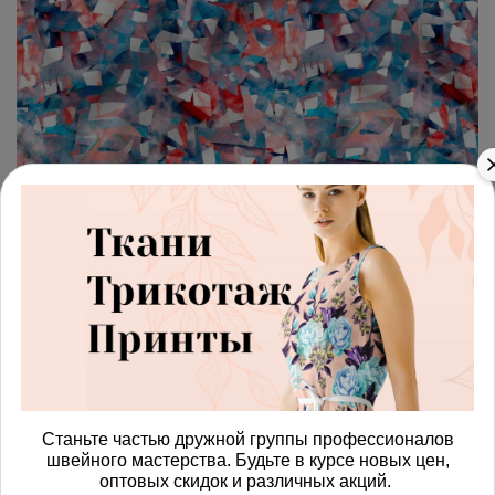
арт.
42871386_biflex
(0)
Ткань бифлекс розовао-
голубая мозаика
Получить доступ к оптовым ценам
697.00 руб
В корзину
Станьте частью дружной группы профессионалов
швейного мастерства. Будьте в курсе новых цен,
оптовых скидок и различных акций.